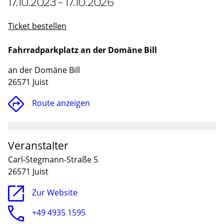
17.10.2023 - 17.10.2026
Ticket bestellen
Fahrradparkplatz an der Domäne Bill
an der Domäne Bill
26571 Juist
Route anzeigen
Veranstalter
Lade
Carl-Stegmann-Straße 5
26571 Juist
Zur Website
+49 4935 1595