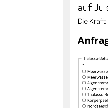
auf Jui
Die Kraft
Anfra
Thalasso-Beh
*
Meerwasser
Meerwasserb
Algencreme
Algencreme
Thalasso-Bü
Körperpeeli
Nordseeschl