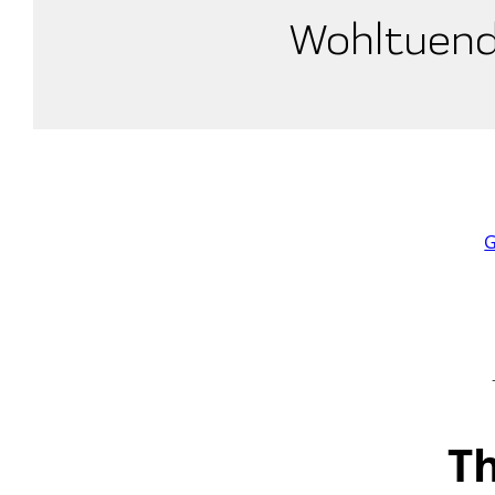
Wohltuend
G
Th