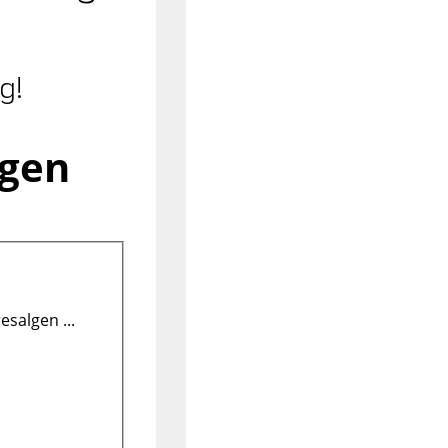
g!
ngen
salgen ...