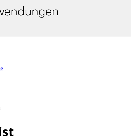
nwendungen
te
!
ist