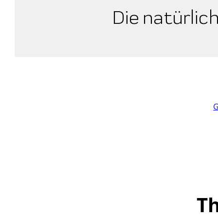
Die natürlic
G
Th