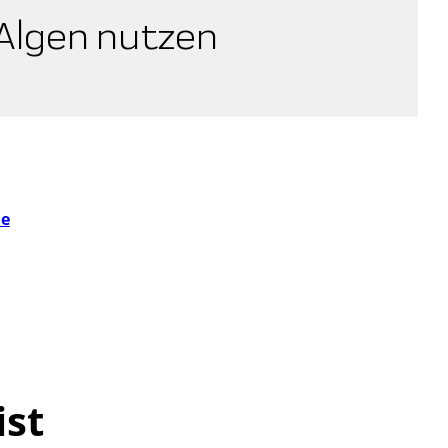
 Algen nutzen
ie
ist