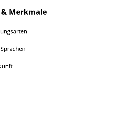
g & Merkmale
lungsarten
 Sprachen
kunft