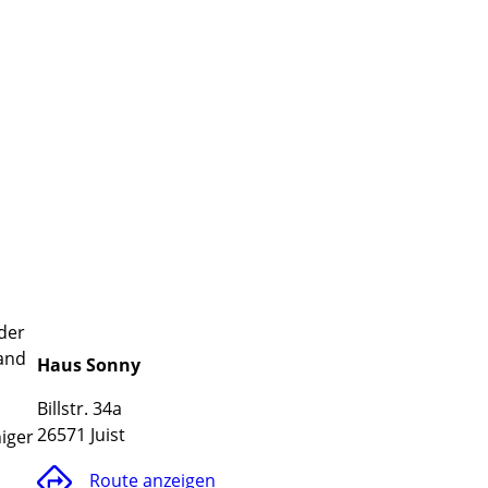
der
rand
Haus Sonny
Billstr. 34a
26571 Juist
iger
Route anzeigen