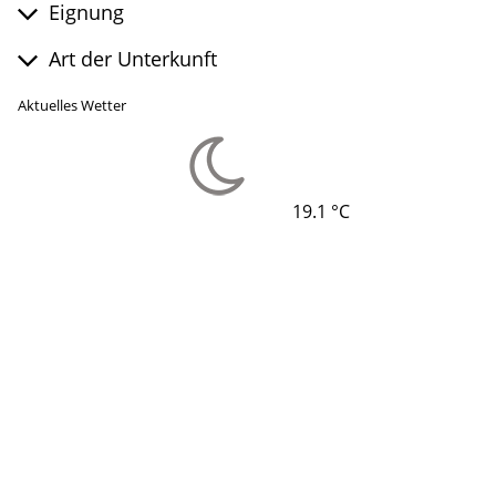
Eignung
Art der Unterkunft
Aktuelles Wetter
19.1 °C
©
©
©
©
©
©
©
©
©
©
©
©
©
©
©
©
©
Lade