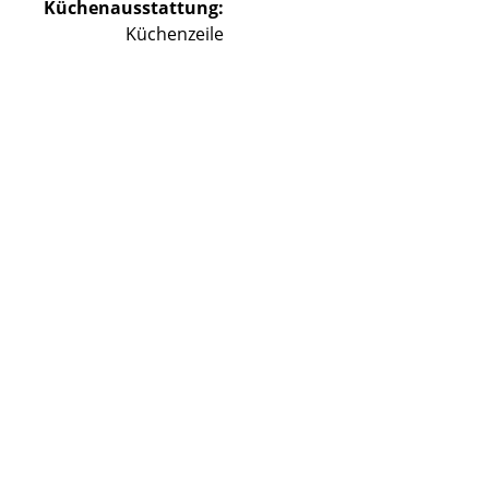
Küchenausstattung:
Küchenzeile
©
©
©
©
©
©
©
©
©
©
©
©
©
©
©
©
©
©
©
Lade