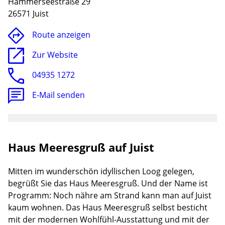
Hammerseestraße 29
26571 Juist
Route anzeigen
Zur Website
04935 1272
E-Mail senden
Haus Meeresgruß auf Juist
Lade
Mitten im wunderschön idyllischen Loog gelegen,
begrüßt Sie das Haus Meeresgruß. Und der Name ist
Programm: Noch nähre am Strand kann man auf Juist
kaum wohnen. Das Haus Meeresgruß selbst besticht
mit der modernen Wohlfühl-Ausstattung und mit der