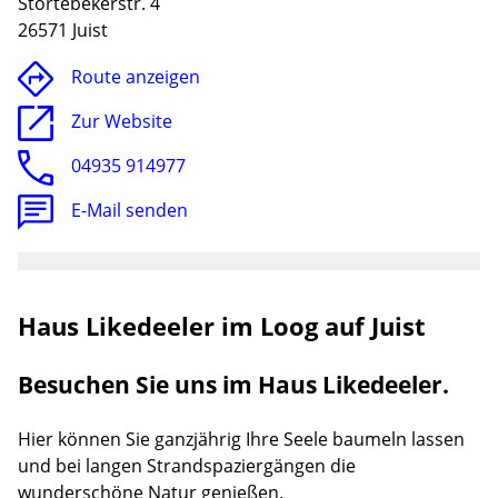
Störtebekerstr. 4
26571 Juist
Route anzeigen
Zur Website
04935 914977
E-Mail senden
Haus Likedeeler im Loog auf Juist
Lade
Besuchen Sie uns im Haus Likedeeler.
Hier können Sie ganzjährig Ihre Seele baumeln lassen
und bei langen Strandspaziergängen die
wunderschöne Natur genießen.