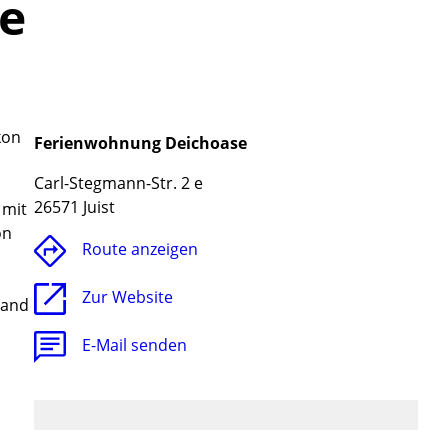
e
kon
Ferienwohnung Deichoase
Carl-Stegmann-Str. 2 e
26571 Juist
 mit
on
Route anzeigen
Zur Website
rand
E-Mail senden