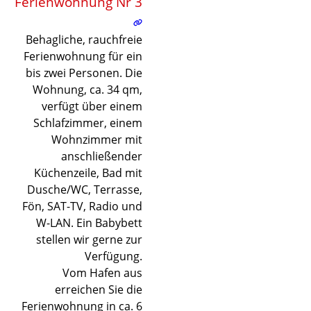
Ferienwohnung Nr 3
©
©
©
©
©
©
©
Lade
Behagliche, rauchfreie
Ferienwohnung für ein
bis zwei Personen. Die
Wohnung, ca. 34 qm,
verfügt über einem
Schlafzimmer, einem
Wohnzimmer mit
anschließender
Küchenzeile, Bad mit
Dusche/WC, Terrasse,
Fön, SAT-TV, Radio und
W-LAN. Ein Babybett
stellen wir gerne zur
Verfügung.
Vom Hafen aus
erreichen Sie die
Ferienwohnung in ca. 6