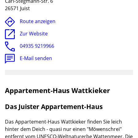
Carl-Stegmann-Str. 6
26571 Juist
Route anzeigen
Zur Website
04935 9219966
E-Mail senden
Appartement-Haus Wattkieker
Lade
Das Juister Appartement-Haus
Das Appartement-Haus Wattkieker finden Sie leich
hinter dem Deich - quasi nur einen "Möwenschrei"
entfernt vom UNESCO-Weltnaturerbe Wattenmeer. Die