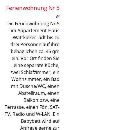
Ferienwohnung Nr 5
©
©
©
©
©
©
©
©
©
©
©
©
©
©
©
©
©
©
©
©
©
©
Lade
Die Ferienwohnung Nr 5
im Appartement-Haus
Wattkieker lädt bis zu
drei Personen auf ihre
behaglichen ca. 45 qm
ein. Vor Ort finden Sie
eine separate Küche,
zwei Schlafzimmer, ein
Wohnzimmer, ein Bad
mit Dusche/WC, einen
Abstellraum, einen
Balkon bzw. eine
Terrasse, einen Fön, SAT-
TV, Radio und W-LAN. Ein
Babybett wird auf
Anfrage gerne zur