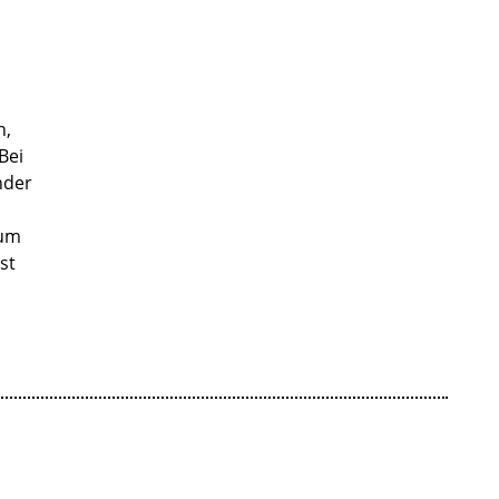
n,
Bei
nder
zum
st