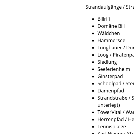
Strandaufgänge / Str
Billriff
Domäne Bill
Wäldchen
Hammersee
Loogbauer / D
Loog / Piratenp
Siedlung
Seeferienheim
Ginsterpad
Schoolpad / Ste
Damenpfad
Strandstraße / 
unterlegt)
TöwerVital / W
Herrenpfad / He
Tennisplätze
Karl-Wagner-St