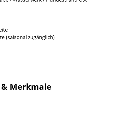
eite
e (saisonal zugänglich)
g & Merkmale