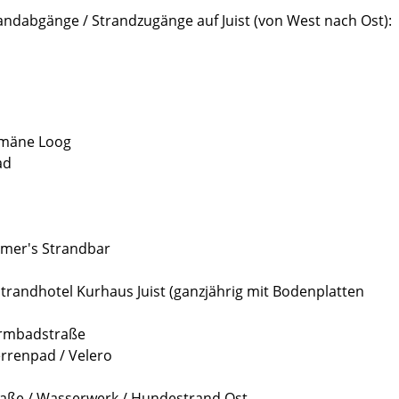
andabgänge / Strandzugänge auf Juist (von West nach Ost):
omäne Loog
ad
imer's Strandbar
Strandhotel Kurhaus Juist (ganzjährig mit Bodenplatten
armbadstraße
rrenpad / Velero
raße / Wasserwerk / Hundestrand Ost