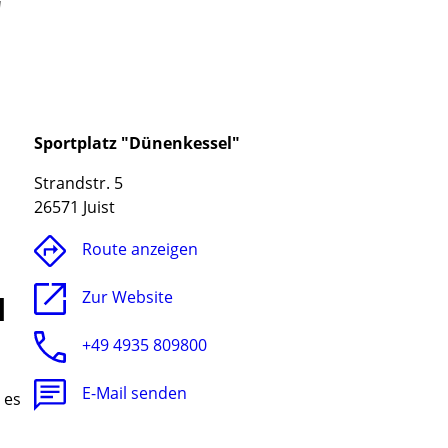
"
Sportplatz "Dünenkessel"
Strandstr. 5
26571 Juist
Route anzeigen
Zur Website
l
+49 4935 809800
E-Mail senden
 es