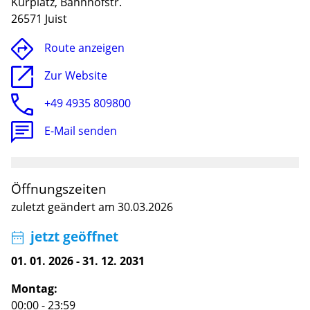
Kurplatz, Bahnhofstr.
26571 Juist
Route anzeigen
Zur Website
+49 4935 809800
E-Mail senden
Öffnungszeiten
Lade
zuletzt geändert am 30.03.2026
jetzt geöffnet
01. 01. 2026
-
31. 12. 2031
Montag:
00:00 - 23:59