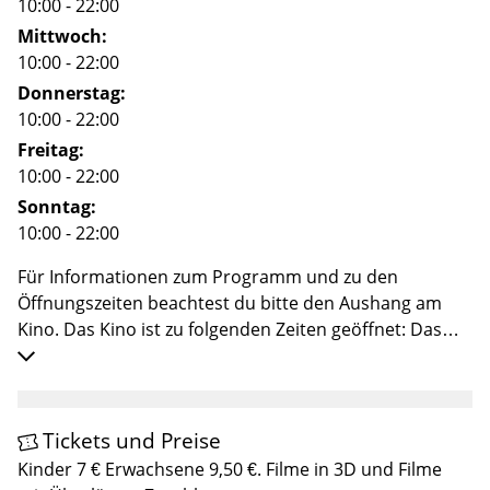
10:00 - 22:00
Mittwoch:
10:00 - 22:00
Donnerstag:
10:00 - 22:00
Freitag:
10:00 - 22:00
Sonntag:
10:00 - 22:00
Für Informationen zum Programm und zu den
Öffnungszeiten beachtest du bitte den Aushang am
Kino. Das Kino ist zu folgenden Zeiten geöffnet: Das
Kino spielt von Sonntag bis Freitag vier Vorstellungen
am Tag (Samstag ist Ruhetag) - dies gilt von ca. Mitte
März bis ca. erste Novemberwoche. In der restlichen
Zeit ist das Kino geschlossen. Bitte beachtet: Wir
Tickets und Preise
bemühen uns, die Öffnungszeiten so aktuell wie
Kinder 7 € Erwachsene 9,50 €. Filme in 3D und Filme
möglich zu halten, aber wir können keine Garantie