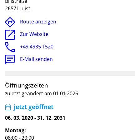
Billstraße
26571 Juist
Route anzeigen
Zur Website
+49 4935 1520
E-Mail senden
Öffnungszeiten
Lade
zuletzt geändert am 01.01.2026
jetzt geöffnet
06. 03. 2020
-
31. 12. 2031
Montag:
08:00 - 20:00