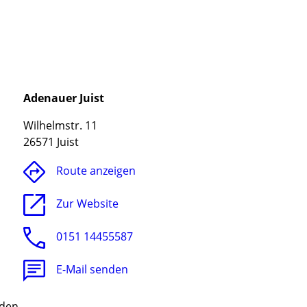
Adenauer Juist
Wilhelmstr. 11
26571 Juist
Route anzeigen
Zur Website
0151 14455587
E-Mail senden
nden